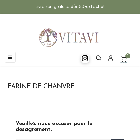
Livraison gratuite dès 50 € d'achat
Basculer
☰
0
la
navigation
FARINE DE CHANVRE
Veuillez nous excuser pour le
désagrément.